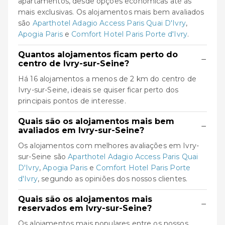
apartamentos, desde opções económicas até às
mais exclusivas. Os alojamentos mais bem avaliados
são
Aparthotel Adagio Access Paris Quai D'Ivry
,
Apogia Paris
e
Comfort Hotel Paris Porte d'Ivry
.
Quantos alojamentos ficam perto do
−
centro de Ivry-sur-Seine?
Há 16 alojamentos a menos de 2 km do centro de
Ivry-sur-Seine, ideais se quiser ficar perto dos
principais pontos de interesse.
Quais são os alojamentos mais bem
−
avaliados em Ivry-sur-Seine?
Os alojamentos com melhores avaliações em Ivry-
sur-Seine são
Aparthotel Adagio Access Paris Quai
D'Ivry
,
Apogia Paris
e
Comfort Hotel Paris Porte
d'Ivry
, segundo as opiniões dos nossos clientes.
Quais são os alojamentos mais
−
reservados em Ivry-sur-Seine?
Os alojamentos mais populares entre os nossos