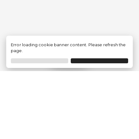
Error loading cookie banner content. Please refresh the
page.
Filtrar
Empresa
Quem somos?
Opiniões de Clientes
Aviso Legal