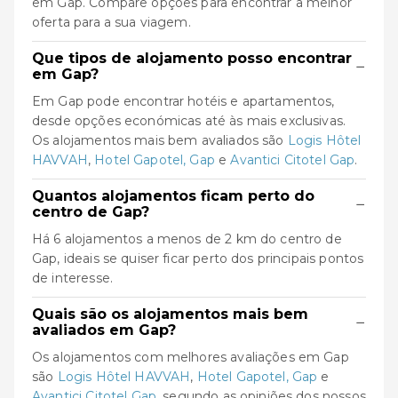
em Gap. Compare opções para encontrar a melhor
oferta para a sua viagem.
Que tipos de alojamento posso encontrar
−
em Gap?
Em Gap pode encontrar hotéis e apartamentos,
desde opções económicas até às mais exclusivas.
Os alojamentos mais bem avaliados são
Logis Hôtel
HAVVAH
,
Hotel Gapotel, Gap
e
Avantici Citotel Gap
.
Quantos alojamentos ficam perto do
−
centro de Gap?
Há 6 alojamentos a menos de 2 km do centro de
Gap, ideais se quiser ficar perto dos principais pontos
de interesse.
Quais são os alojamentos mais bem
−
avaliados em Gap?
Os alojamentos com melhores avaliações em Gap
são
Logis Hôtel HAVVAH
,
Hotel Gapotel, Gap
e
Avantici Citotel Gap
, segundo as opiniões dos nossos