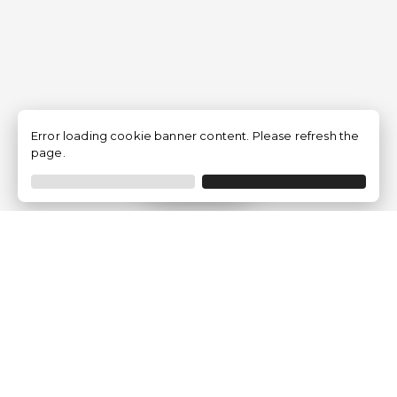
Error loading cookie banner content. Please refresh the
page.
Filtrar
Empresa
Quem somos?
Opiniões de Clientes
Aviso Legal