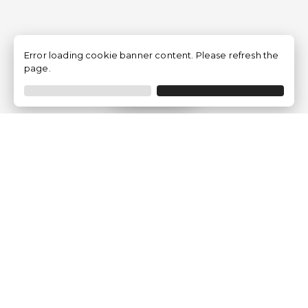
Error loading cookie banner content. Please refresh the
page.
Filtrar
Empresa
Quem somos?
Opiniões de Clientes
Aviso Legal
Condições Gerais
Politica de Privacidade