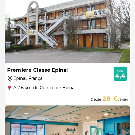
Premiere Classe Epinal
NOTA
4,4
Épinal
, França
A 2.6 km de Centro de Épinal
28 €
Desde
/ Noite