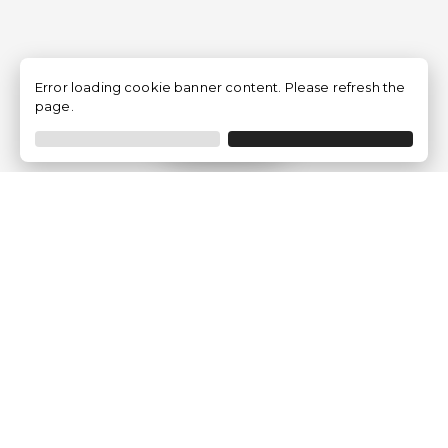
Error loading cookie banner content. Please refresh the
page.
Filtrar
Empresa
Quem somos?
Opiniões de Clientes
Aviso Legal
Condições Gerais
Politica de Privacidade