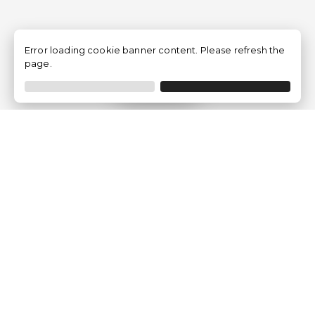
Error loading cookie banner content. Please refresh the
page.
Filtrar
Empresa
Quem somos?
Opiniões de Clientes
Aviso Legal
Condições Gerais
Politica de Privacidade