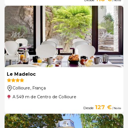
/ Noite
Le Madeloc
Collioure
, França
A 549 m de Centro de Collioure
127 €
Desde
/ Noite