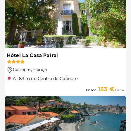
Hôtel La Casa Païral
Collioure
, França
A 183 m de Centro de Collioure
153 €
Desde
/ Noite