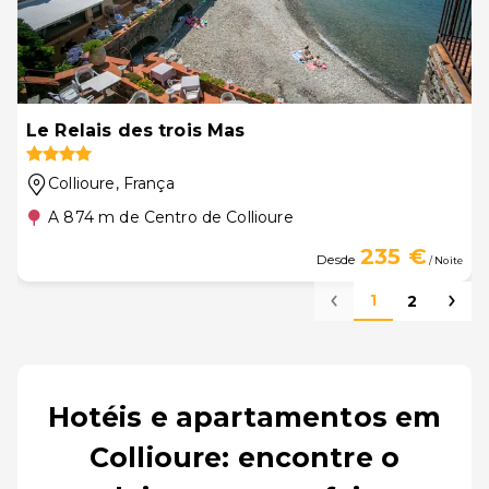
Le Relais des trois Mas
Collioure
, França
A 874 m de Centro de Collioure
235 €
Desde
/ Noite
1
2
Hotéis e apartamentos em
Collioure: encontre o