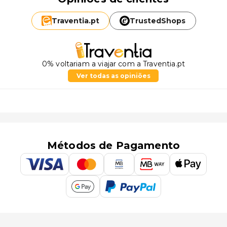
Traventia.
pt
TrustedShops
0% voltariam a viajar com a Traventia.pt
Ver todas as opiniões
Métodos de Pagamento