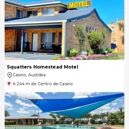
Squatters Homestead Motel
Casino
, Austrália
A 244 m de Centro de Casino