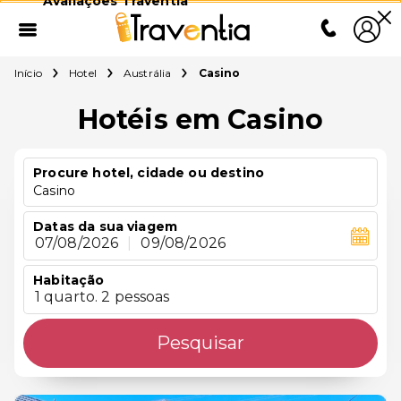
Avaliações Traventia
Início
Hotel
Austrália
Casino
Hotéis em Casino
Procure hotel, cidade ou destino
Casino
Datas da sua viagem
07/08/2026
|
09/08/2026
Habitação
1 quarto. 2 pessoas
Pesquisar