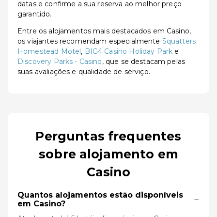
datas e confirme a sua reserva ao melhor preço
garantido.
Entre os alojamentos mais destacados em Casino,
os viajantes recomendam especialmente
Squatters
Homestead Motel
,
BIG4 Casino Holiday Park
e
Discovery Parks - Casino
, que se destacam pelas
suas avaliações e qualidade de serviço.
Perguntas frequentes
sobre alojamento em
Casino
Quantos alojamentos estão disponíveis
−
em Casino?