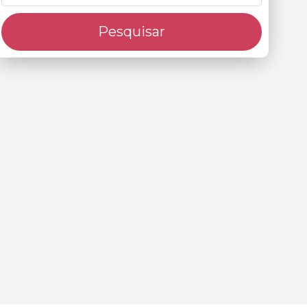
Pesquisar