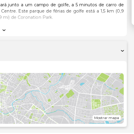
icará junto a um campo de golfe, a 5 minutos de carro de
tá a 1,5 km (0,9
9 mi) de Coronation Park.
 com um frigorífico e uma placa de cozinha, se quiser
etenimento incluem televisor de ecrã plano e internet sem
cafeteiras/bules. Há berços/camas para crianças grátis
etimento ao seu dispor, incluindo uma piscina exterior. O
estão entre o leque de comodidades oferecidas por Este
ómetro mais próximo.
Mostrar mapa