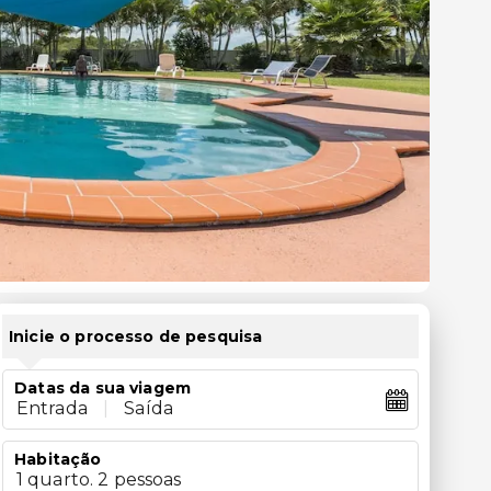
Inicie o processo de pesquisa
Datas da sua viagem
Entrada
|
Saída
Habitação
1 quarto. 2 pessoas