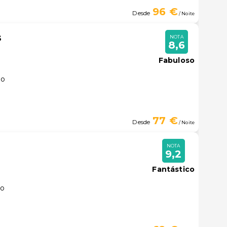
96 €
Desde
/ Noite
s
NOTA
8,6
Fabuloso
lo
77 €
Desde
/ Noite
NOTA
9,2
Fantástico
lo