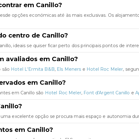
ontrar em Canillo?
desde opções económicas até às mais exclusivas. Os alojament
o centro de Canillo?
lo, ideais se quiser ficar perto dos principais pontos de intere
m avaliados em Canillo?
o são
Hotel L'Ermita B&B
,
Els Meners
e
Hotel Roc Meler
, segun
ervados em Canillo?
antes em Canillo são
Hotel Roc Meler
,
Font d'Argent Canillo
e
A
anillo?
o uma excelente opção se procura mais espaço e autonomia dura
ntos em Canillo?