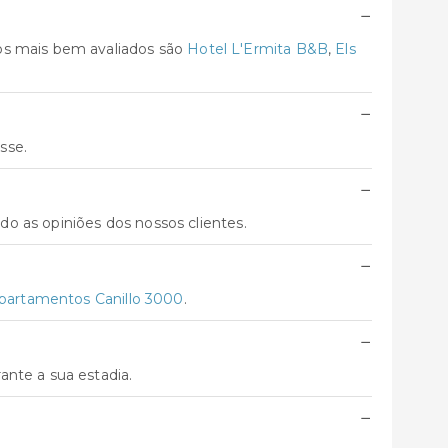
−
os mais bem avaliados são
Hotel L'Ermita B&B
,
Els
−
sse.
−
do as opiniões dos nossos clientes.
−
partamentos Canillo 3000
.
−
nte a sua estadia.
−