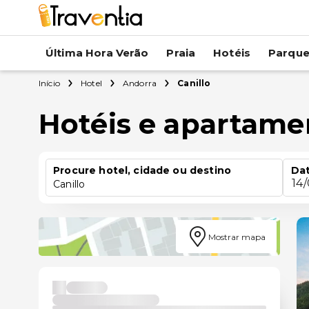
Última Hora Verão
Praia
Hotéis
Parqu
Início
Hotel
Andorra
Canillo
Hotéis e apartame
Procure hotel, cidade ou destino
Dat
14
Canillo
Mostrar mapa