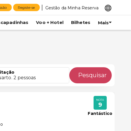
Gestão da Minha Reserva
essão
Registe-se
scapadinhas
Voo + Hotel
Bilhetes
Mais
itação
Pesquisar
uarto. 2 pessoas
NOTA
9
Fantástico
lo