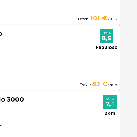
101 €
Desde
/ Noite
o
NOTA
8,5
Fabuloso
o
83 €
Desde
/ Noite
lo 3000
NOTA
7,1
Bom
lo