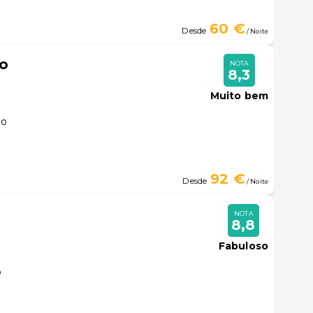
60 €
Desde
/ Noite
lo
NOTA
8,3
Muito bem
lo
92 €
Desde
/ Noite
NOTA
8,8
Fabuloso
o