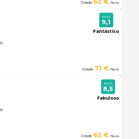
62 €
Desde
/ Noite
NOTA
9,1
Fantástico
lo
71 €
Desde
/ Noite
NOTA
8,5
Fabuloso
lo
62 €
Desde
/ Noite