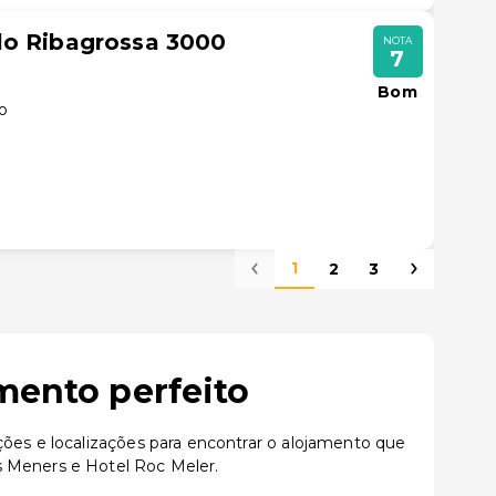
lo Ribagrossa 3000
NOTA
7
Bom
lo
1
2
3
mento perfeito
ções e localizações para encontrar o alojamento que
s Meners e Hotel Roc Meler.