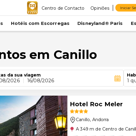
Centro de Contacto
Opiniões
Iniciar S
es
Hotéis com Escorregas
Disneyland® Paris
E
ntos em Canillo
as da sua viagem
Hab
/08/2026
|
16/08/2026
1 q
Hotel Roc Meler
Canillo
, Andorra
A 349 m de Centro de Canil