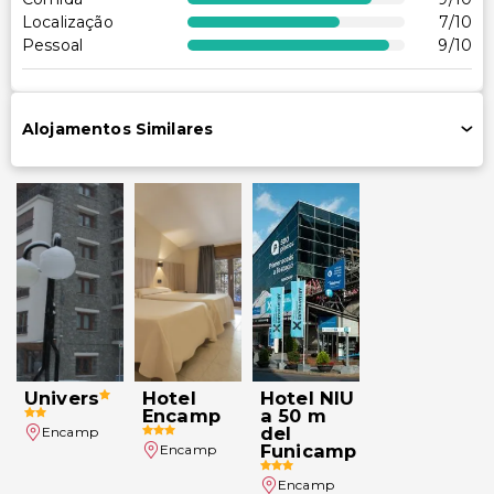
Acessibilidade no quarto (em quartos selecionados)
Localização
7
/10
Recepção acessível para cadeira de rodas
Pessoal
9
/10
Outros serviços
Cofre na recepção
Alojamentos Similares
Equipa multilíngue
Armazenamento de esqui
Aluguer de bicicletas no local
Serviço de lavanderia
Serviço de lavanderia/lavagem a seco
Univers
Hotel
Hotel NIU
Encamp
a 50 m
del
Encamp
Funicamp
Encamp
Encamp