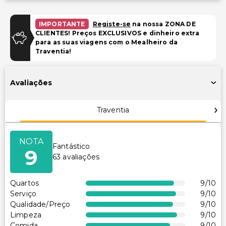
Estacionamento (taxa extra)
IMPORTANTE
Registe-se
na nossa ZONA DE
Piscina e Bem-estar
CLIENTES! Preços EXCLUSIVOS e dinheiro extra
para as suas viagens com o Mealheiro da
Spa de serviço completo
Traventia!
Serviços de spa no local
Sala(s) de tratamento de spa
Avaliações
Piscina infantil
Traventia
Instalações
TV em áreas comuns
NOTA
Fantástico
Sala de jogos/arcade
9
63
avaliações
Transporte
Quartos
9
/10
Sem transporte acessível
Serviço
9
/10
Qualidade/Preço
9
/10
Acessibilidade
Limpeza
9
/10
Comida
9
/10