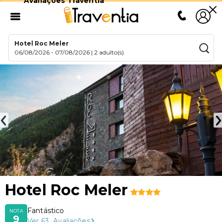
Avaliações Traventia
Hotel Roc Meler
06/08/2026
-
07/08/2026
|
2 adulto(s)
Hotel Roc Meler
Fantástico
NOTA
9
Ver
63
Avaliações