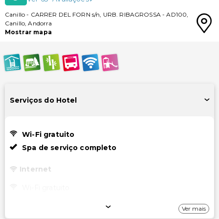
Canillo
-
CARRER DEL FORN s/n, URB. RIBAGROSSA
-
AD100
,
Canillo
,
Andorra
Mostrar mapa
Serviços do Hotel
Wi-Fi gratuito
Spa de serviço completo
Internet
Wi-Fi gratuito
Estacionamento
Ver mais