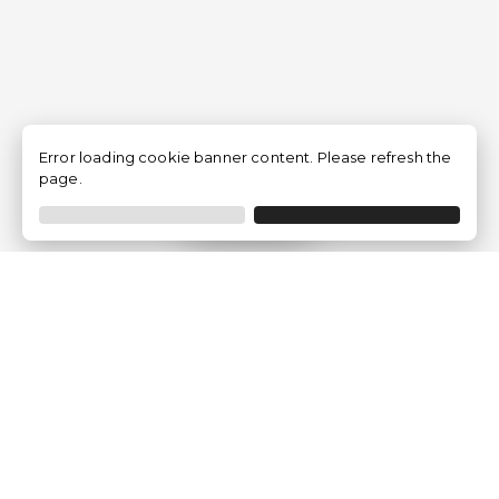
Error loading cookie banner content. Please refresh the
page.
Filtrar
Empresa
Quem somos?
Opiniões de Clientes
Aviso Legal