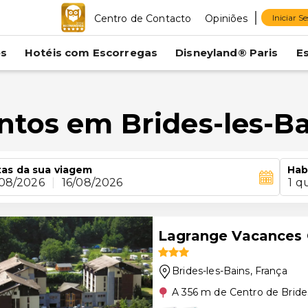
Centro de Contacto
Opiniões
Iniciar S
es
Hotéis com Escorregas
Disneyland® Paris
E
ntos em Brides-les-Ba
as da sua viagem
Hab
/08/2026
|
16/08/2026
1 q
Lagrange Vacances 
Brides-les-Bains
, França
A 356 m de Centro de Bride