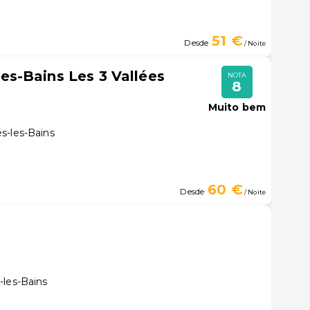
51 €
Desde
/ Noite
s-Bains Les 3 Vallées
NOTA
8
Muito bem
s-les-Bains
60 €
Desde
/ Noite
-les-Bains