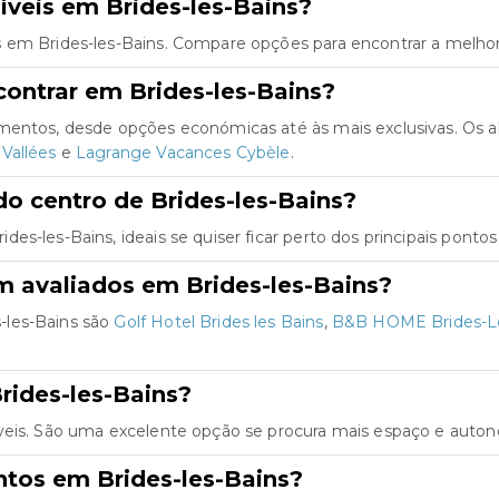
veis em Brides-les-Bains?
 em Brides-les-Bains. Compare opções para encontrar a melhor
ontrar em Brides-les-Bains?
amentos, desde opções económicas até às mais exclusivas. Os 
Vallées
e
Lagrange Vacances Cybèle
.
o centro de Brides-les-Bains?
s-les-Bains, ideais se quiser ficar perto dos principais pontos
m avaliados em Brides-les-Bains?
-les-Bains são
Golf Hotel Brides les Bains
,
B&B HOME Brides-Les
rides-les-Bains?
veis. São uma excelente opção se procura mais espaço e autono
ntos em Brides-les-Bains?