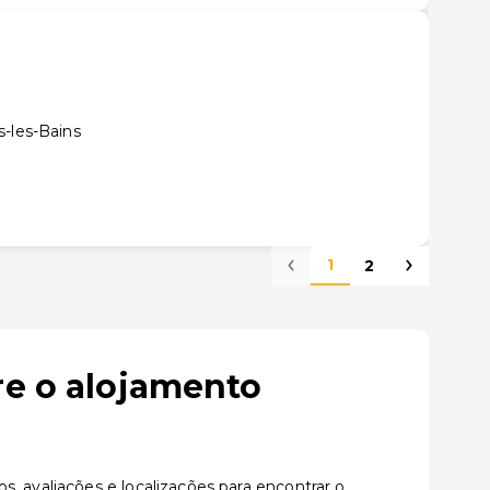
s-les-Bains
1
2
re o alojamento
, avaliações e localizações para encontrar o