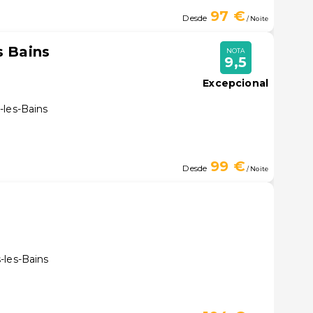
97 €
Desde
/ Noite
s Bains
NOTA
9,5
Excepcional
-les-Bains
99 €
Desde
/ Noite
-les-Bains