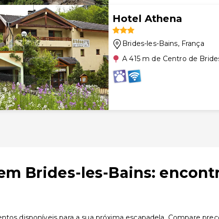
Hotel Athena
Brides-les-Bains
, França
A 415 m de Centro de Bride
em Brides-les-Bains: encont
ntos disponíveis para a sua próxima escapadela. Compare preços