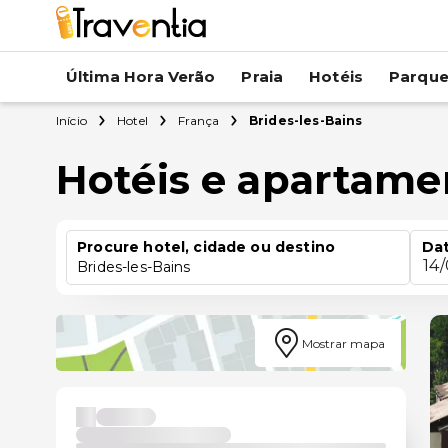
Última Hora Verão
Praia
Hotéis
Parqu
Início
Hotel
França
Brides-les-Bains
Hotéis e apartame
Procure hotel, cidade ou destino
Dat
14
Brides-les-Bains
Mostrar mapa