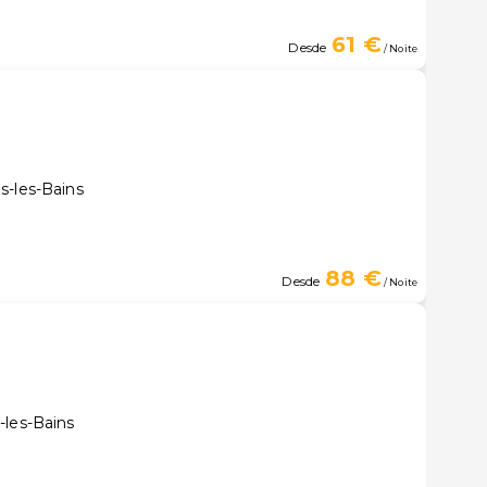
61 €
Desde
/ Noite
s-les-Bains
88 €
Desde
/ Noite
-les-Bains