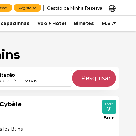
Gestão da Minha Reserva
essão
Registe-se
scapadinhas
Voo + Hotel
Bilhetes
Mais
ins
itação
Pesquisar
uarto. 2 pessoas
Cybèle
NOTA
7
Bom
s-les-Bains