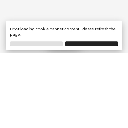
Error loading cookie banner content. Please refresh the
page.
Filtrar
Empresa
Quem somos?
Opiniões de Clientes
Aviso Legal
Condições Gerais