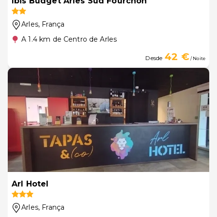
Ibis Budget Arles Sud Fourchon
Arles
, França
A 1.4 km de Centro de Arles
42 €
Desde
/ Noite
Arl Hotel
Arles
, França