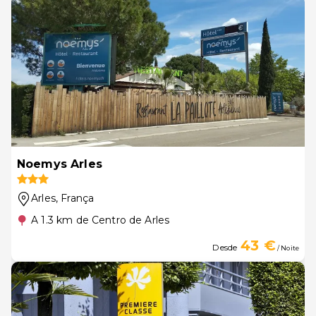
Noemys Arles
Arles
, França
A 1.3 km de Centro de Arles
43 €
Desde
/ Noite