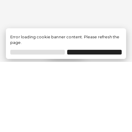
Error loading cookie banner content. Please refresh the
page.
Filtrar
Empresa
Quem somos?
Opiniões de Clientes
Aviso Legal
Condições Gerais