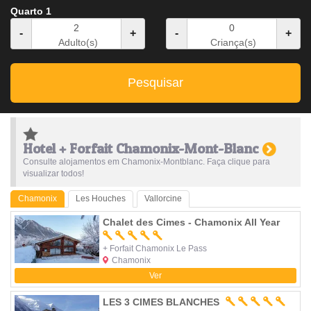
Quarto 1
-
+
-
+
Adulto(s)
Criança(s)
Pesquisar
Hotel + Forfait Chamonix-Mont-Blanc
Consulte alojamentos em Chamonix-Montblanc. Faça clique para
visualizar todos!
Chamonix
Les Houches
Vallorcine
Chalet des Cimes - Chamonix All Year
+ Forfait Chamonix Le Pass
Chamonix
Ver
LES 3 CIMES BLANCHES