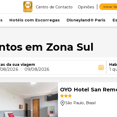
Centro de Contacto
Opiniões
Iniciar S
es
Hotéis com Escorregas
Disneyland® Paris
E
ntos em Zona Sul
as da sua viagem
Hab
/08/2026
|
09/08/2026
1 q
OYO Hotel San Remo
São Paulo
, Brasil