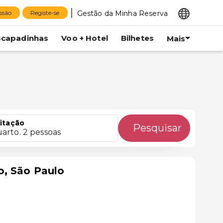
Gestão da Minha Reserva
essão
Registe-se
scapadinhas
Voo + Hotel
Bilhetes
Mais
itação
Pesquisar
uarto. 2 pessoas
, São Paulo