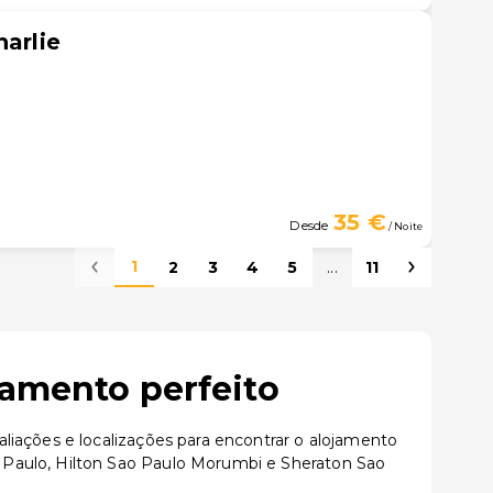
harlie
35 €
Desde
/ Noite
1
2
3
4
5
...
11
jamento perfeito
liações e localizações para encontrar o alojamento
 Paulo, Hilton Sao Paulo Morumbi e Sheraton Sao