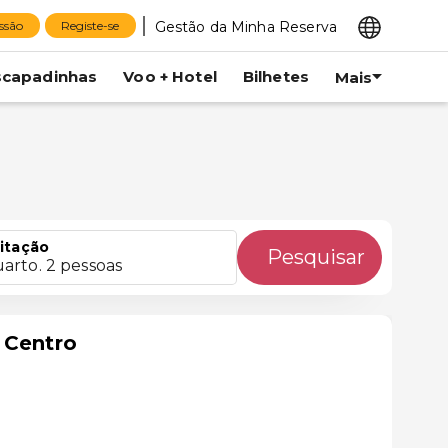
Gestão da Minha Reserva
essão
Registe-se
scapadinhas
Voo + Hotel
Bilhetes
Mais
itação
Pesquisar
uarto. 2 pessoas
 Centro