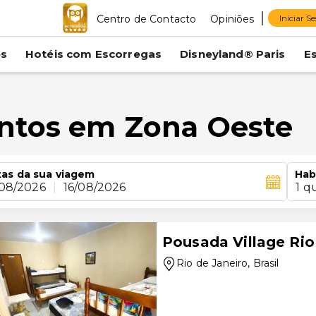
Centro de Contacto
Opiniões
Iniciar S
es
Hotéis com Escorregas
Disneyland® Paris
E
entos em Zona Oeste
as da sua viagem
Hab
/08/2026
|
16/08/2026
1 q
Pousada Village Rio
Rio de Janeiro
, Brasil