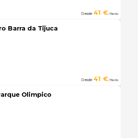
41 €
Desde
/ Noite
ro Barra da Tijuca
41 €
Desde
/ Noite
 Parque Olimpico