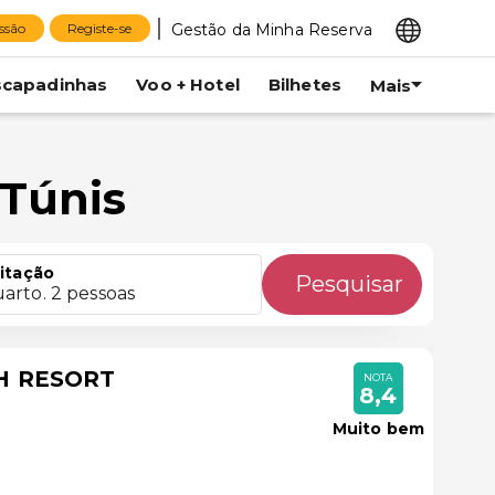
Gestão da Minha Reserva
essão
Registe-se
scapadinhas
Voo + Hotel
Bilhetes
Mais
 Túnis
itação
Pesquisar
uarto. 2 pessoas
H RESORT
NOTA
8,4
Muito bem