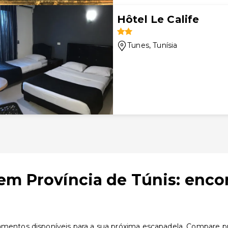
Hôtel Le Calife
Tunes
, Tunísia
em Província de Túnis: enco
amentos disponíveis para a sua próxima escapadela. Compare pre