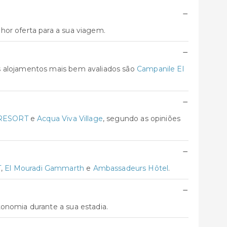
−
hor oferta para a sua viagem.
−
s alojamentos mais bem avaliados são
Campanile El
−
 RESORT
e
Acqua Viva Village
, segundo as opiniões
−
T
,
El Mouradi Gammarth
e
Ambassadeurs Hôtel
.
−
onomia durante a sua estadia.