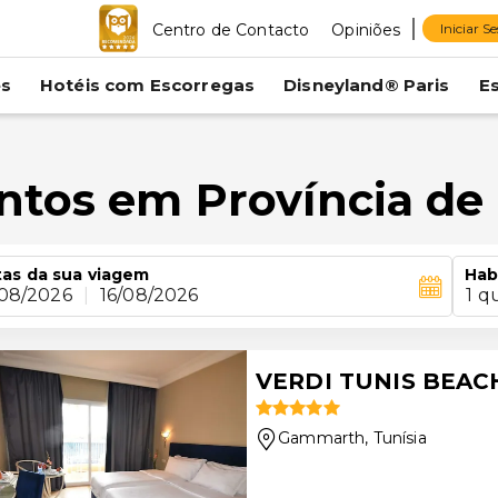
Centro de Contacto
Opiniões
Iniciar S
es
Hotéis com Escorregas
Disneyland® Paris
E
ntos em Província de
as da sua viagem
Hab
/08/2026
|
16/08/2026
1 q
VERDI TUNIS BEAC
Gammarth
, Tunísia