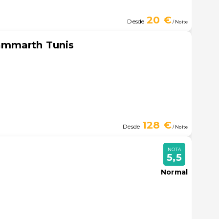
20 €
Desde
/ Noite
ammarth Tunis
128 €
Desde
/ Noite
NOTA
5,5
Normal