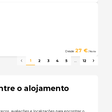
27 €
Desde
/ Noite
1
2
3
4
5
...
12
ntre o alojamento
ços, avaliações e localizações para encontrar o