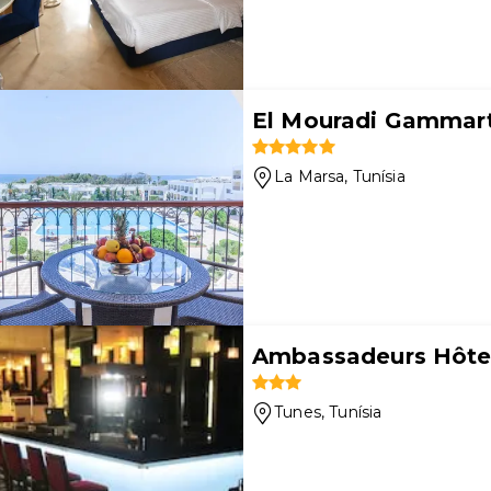
El Mouradi Gammar
La Marsa
, Tunísia
Ambassadeurs Hôte
Tunes
, Tunísia