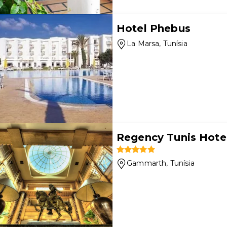
Hotel Phebus
La Marsa
, Tunísia
Regency Tunis Hote
Gammarth
, Tunísia