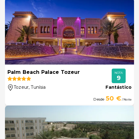
Palm Beach Palace Tozeur
NOTA
9
Tozeur
, Tunísia
Fantástico
50 €
Desde
/ Noite