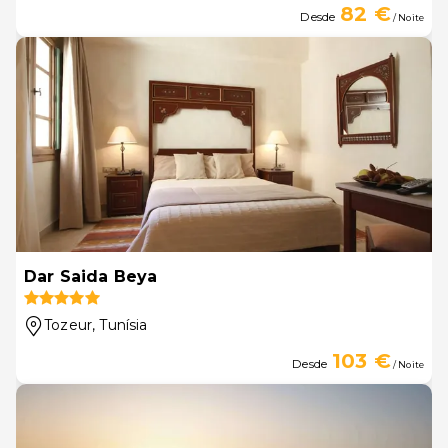
82 €
Desde
/ Noite
Dar Saida Beya
Tozeur
, Tunísia
103 €
Desde
/ Noite