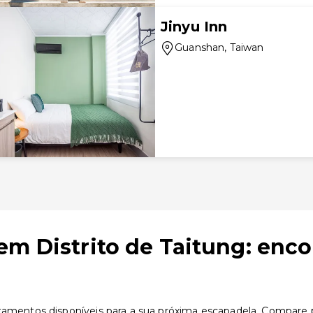
Jinyu Inn
Guanshan
, Taiwan
em Distrito de Taitung: enc
tamentos disponíveis para a sua próxima escapadela. Compare pr