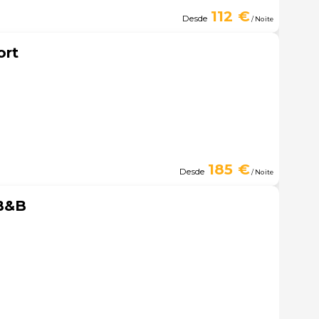
112 €
Desde
/ Noite
ort
185 €
Desde
/ Noite
 B&B