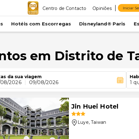
Centro de Contacto
Opiniões
Iniciar S
es
Hotéis com Escorregas
Disneyland® Paris
E
ntos em Distrito de T
as da sua viagem
Hab
/08/2026
|
09/08/2026
1 q
Jin Huei Hotel
Luye
, Taiwan