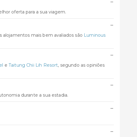
−
lhor oferta para a sua viagem.
−
Os alojamentos mais bem avaliados são
Luminous
−
el
e
Taitung Chii Lih Resort
, segundo as opiniões
−
utonomia durante a sua estadia.
−
−