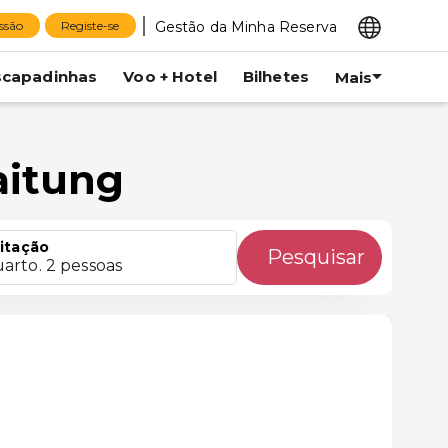
Gestão da Minha Reserva
essão
Registe-se
scapadinhas
Voo + Hotel
Bilhetes
Mais
aitung
itação
Pesquisar
uarto. 2 pessoas