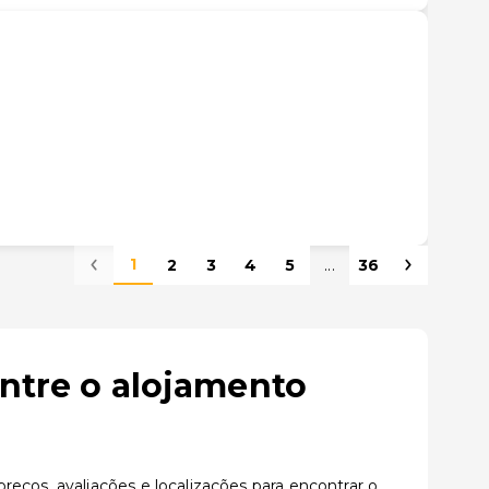
1
2
3
4
5
...
36
ontre o alojamento
eços, avaliações e localizações para encontrar o