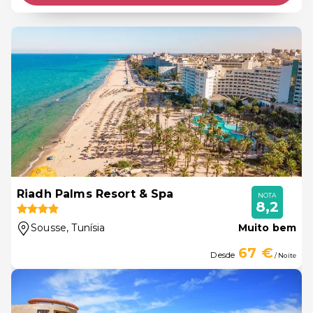
Riadh Palms Resort & Spa
NOTA
8,2
Sousse
, Tunísia
Muito bem
67 €
Desde
/ Noite