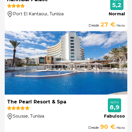
NOTA
5,2
Port El Kantaoui
, Tunísia
Normal
27 €
Desde
/ Noite
The Pearl Resort & Spa
NOTA
8,9
Sousse
, Tunísia
Fabuloso
90 €
Desde
/ Noite