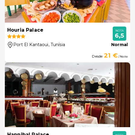
Houria Palace
NOTA
6,5
Port El Kantaoui
, Tunísia
Normal
21 €
Desde
/ Noite
Hannibal Palace