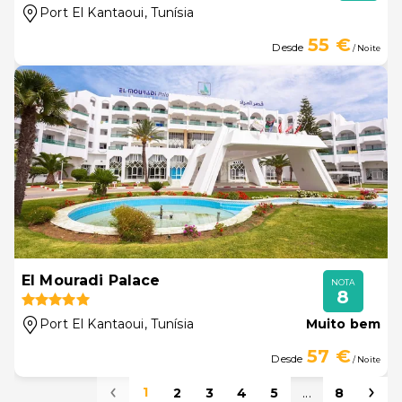
Port El Kantaoui
, Tunísia
55 €
Desde
/ Noite
El Mouradi Palace
NOTA
8
Port El Kantaoui
, Tunísia
Muito bem
57 €
Desde
/ Noite
1
2
3
4
5
...
8