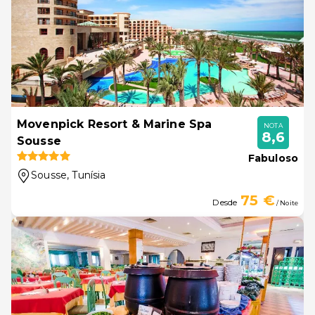
Movenpick Resort & Marine Spa
NOTA
8,6
Sousse
Fabuloso
Sousse
, Tunísia
75 €
Desde
/ Noite