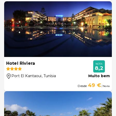
Hotel Riviera
NOTA
8,2
Port El Kantaoui
, Tunísia
Muito bem
49 €
Desde
/ Noite