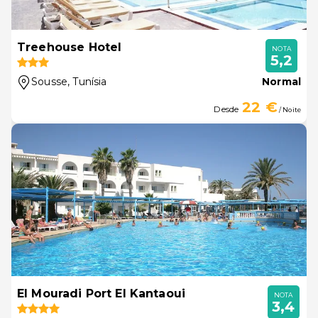
Treehouse Hotel
NOTA
5,2
Sousse
, Tunísia
Normal
22 €
Desde
/ Noite
El Mouradi Port El Kantaoui
NOTA
3,4