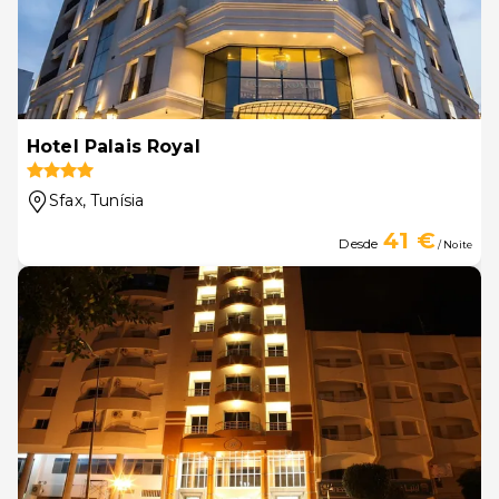
Hotel Palais Royal
Sfax
, Tunísia
41 €
Desde
/ Noite