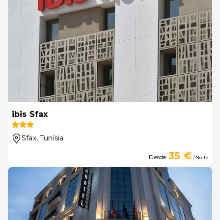
ibis Sfax
Sfax
, Tunísia
35 €
Desde
/ Noite