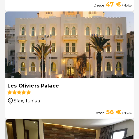
47 €
Desde
/ Noite
Les Oliviers Palace
Sfax
, Tunísia
56 €
Desde
/ Noite