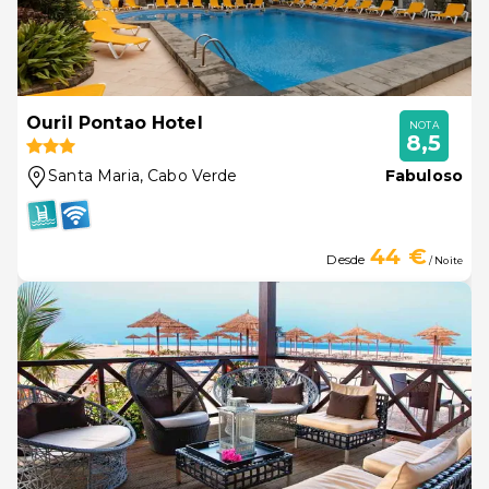
Ouril Pontao Hotel
NOTA
8,5
Santa Maria
, Cabo Verde
Fabuloso
44 €
Desde
/ Noite