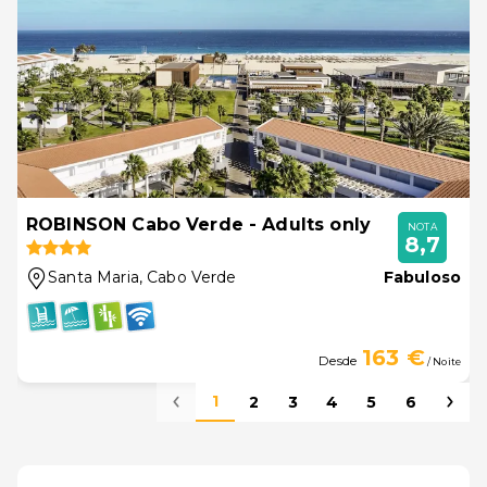
ROBINSON Cabo Verde - Adults only
NOTA
8,7
Santa Maria
, Cabo Verde
Fabuloso
163 €
Desde
/ Noite
1
2
3
4
5
6