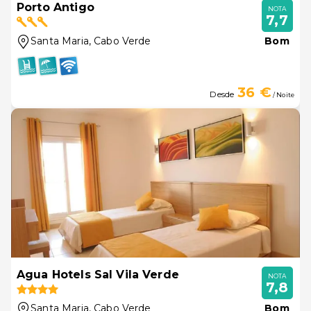
Porto Antigo
NOTA
7,7
Santa Maria
, Cabo Verde
Bom
36 €
Desde
/ Noite
Agua Hotels Sal Vila Verde
NOTA
7,8
Santa Maria
, Cabo Verde
Bom