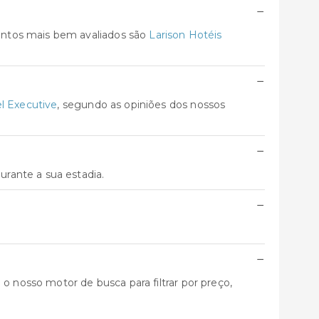
−
entos mais bem avaliados são
Larison Hotéis
−
l Executive
, segundo as opiniões dos nossos
−
rante a sua estadia.
−
−
o nosso motor de busca para filtrar por preço,