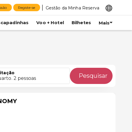
Gestão da Minha Reserva
essão
Registe-se
scapadinhas
Voo + Hotel
Bilhetes
Mais
itação
Pesquisar
uarto. 2 pessoas
ONOMY