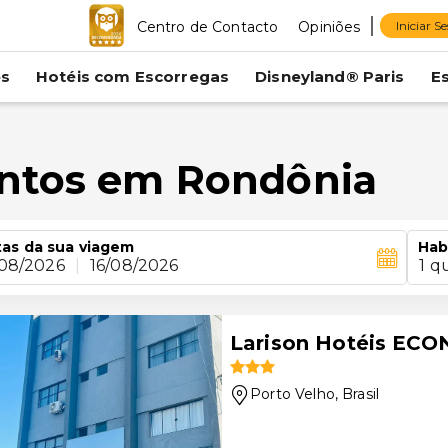
Centro de Contacto
Opiniões
Iniciar S
es
Hotéis com Escorregas
Disneyland® Paris
E
entos em Rondônia
as da sua viagem
Hab
/08/2026
|
16/08/2026
1 q
Larison Hotéis EC
Porto Velho
, Brasil