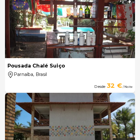
Pousada Chalé Suiço
Parnaíba
, Brasil
32 €
Desde
/ Noite