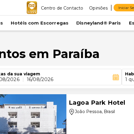
Centro de Contacto
Opiniões
Iniciar S
es
Hotéis com Escorregas
Disneyland® Paris
E
ntos em Paraíba
as da sua viagem
Hab
/08/2026
|
16/08/2026
1 q
Lagoa Park Hotel
João Pessoa
, Brasil