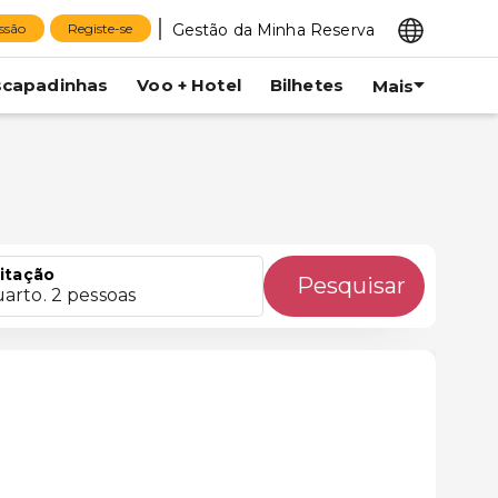
Gestão da Minha Reserva
essão
Registe-se
scapadinhas
Voo + Hotel
Bilhetes
Mais
itação
Pesquisar
uarto. 2 pessoas