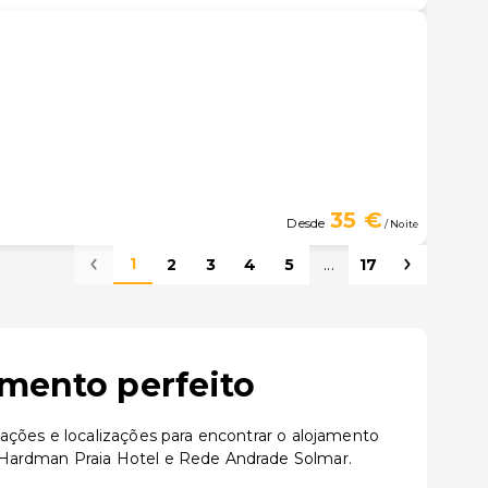
35 €
Desde
/ Noite
1
2
3
4
5
...
17
amento perfeito
ações e localizações para encontrar o alojamento
 Hardman Praia Hotel e Rede Andrade Solmar.