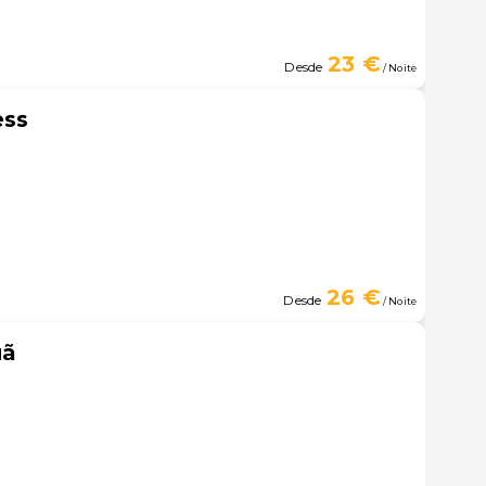
23 €
Desde
/ Noite
ess
26 €
Desde
/ Noite
uã