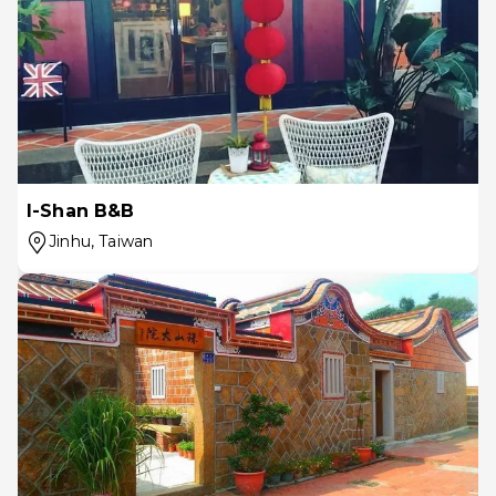
I-Shan B&B
Jinhu
, Taiwan