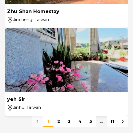
Zhu Shan Homestay
Jincheng
, Taiwan
yeh Sir
Jinhu
, Taiwan
1
2
3
4
5
...
11