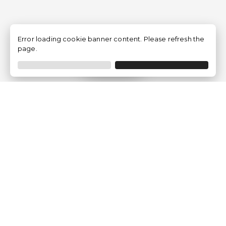
Error loading cookie banner content. Please refresh the
page.
Filtrar
Empresa
Quem somos?
Opiniões de Clientes
Aviso Legal
Condições Gerais
Politica de Privacidade