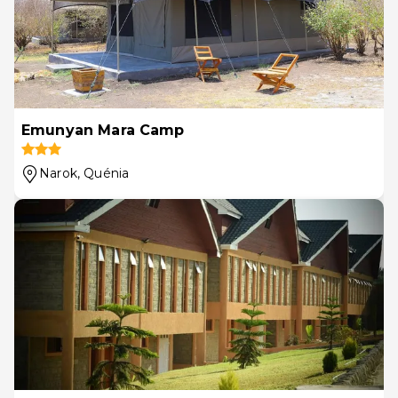
Emunyan Mara Camp
Narok
, Quénia