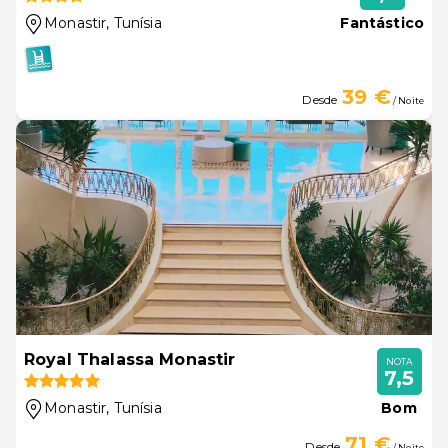
Monastir
, Tunísia
Fantástico
39 €
Desde
/ Noite
Royal Thalassa Monastir
NOTA
7,5
Monastir
, Tunísia
Bom
71 €
Desde
/ Noite