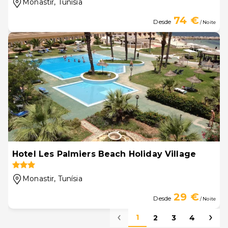
Monastir
, Tunísia
74 €
Desde
/ Noite
Hotel Les Palmiers Beach Holiday Village
Monastir
, Tunísia
29 €
Desde
/ Noite
1
2
3
4