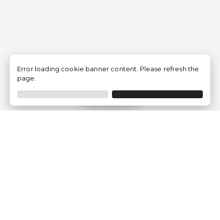
Error loading cookie banner content. Please refresh the
page.
Filtrar
Empresa
Quem somos?
Opiniões de Clientes
Aviso Legal