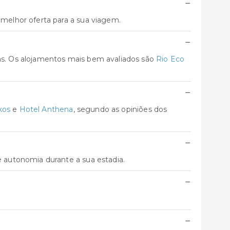
−
elhor oferta para a sua viagem.
−
s. Os alojamentos mais bem avaliados são
Rio Eco
−
kos
e
Hotel Anthena
, segundo as opiniões dos
−
 autonomia durante a sua estadia.
−
−