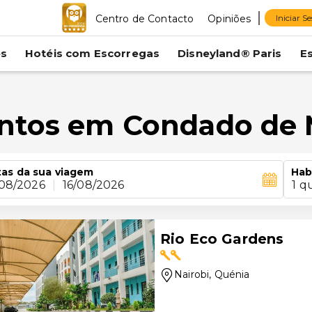
Centro de Contacto
Opiniões
Iniciar S
es
Hotéis com Escorregas
Disneyland® Paris
E
entos em Condado de
as da sua viagem
Hab
/08/2026
|
16/08/2026
1 q
Rio Eco Gardens
Nairobi
, Quénia