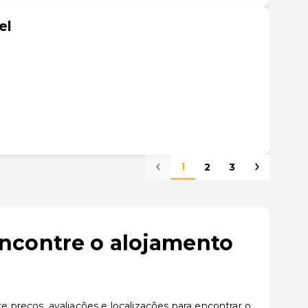
el
1
2
3
ncontre o alojamento
preços, avaliações e localizações para encontrar o