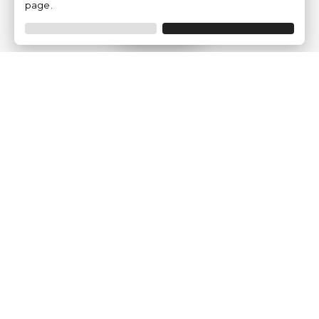
page.
Filtrar
Empresa
Quem somos?
Opiniões de Clientes
Aviso Legal
Condições Gerais
Politica de Privacidade
Política de Cookies
Gerir definições de cookies