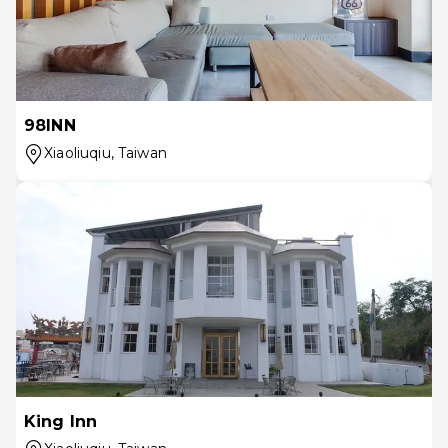
98INN
Xiaoliuqiu
, Taiwan
King Inn