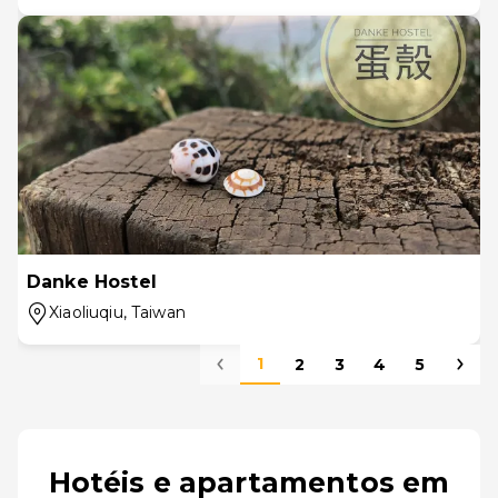
Danke Hostel
Xiaoliuqiu
, Taiwan
1
2
3
4
5
Hotéis e apartamentos em