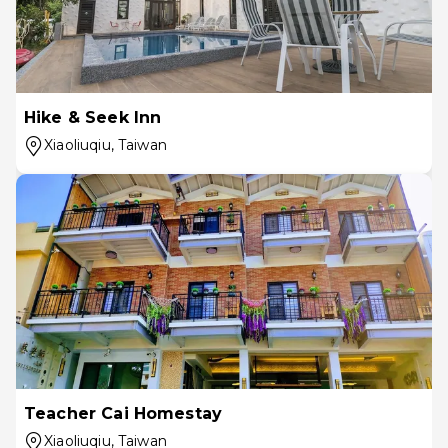
Hike & Seek Inn
Xiaoliuqiu
, Taiwan
Teacher Cai Homestay
Xiaoliuqiu
, Taiwan