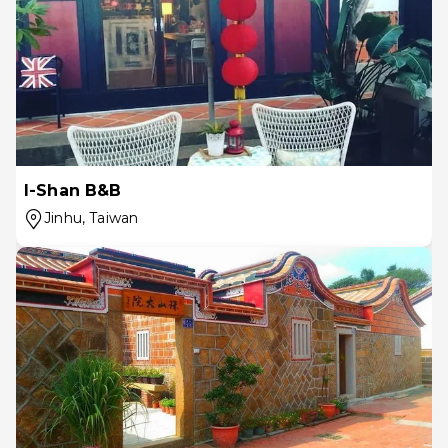
I-Shan B&B
Jinhu
, Taiwan