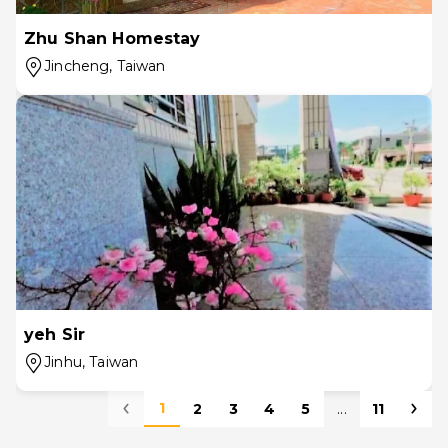
Zhu Shan Homestay
Jincheng
, Taiwan
yeh Sir
Jinhu
, Taiwan
1
2
3
4
5
...
11