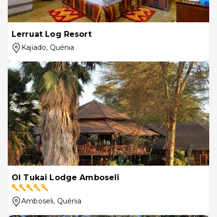
Lerruat Log Resort
Kajiado
, Quénia
Ol Tukai Lodge Amboseli
Amboseli
, Quénia