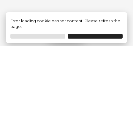
Error loading cookie banner content. Please refresh the
page.
Filtrar
Empresa
Quem somos?
Opiniões de Clientes
Aviso Legal
Condições Gerais
Politica de Privacidade