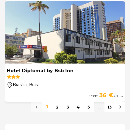
Hotel Diplomat by Bsb Inn
Brasília
, Brasil
36 €
Desde
/ Noite
1
2
3
4
5
...
13