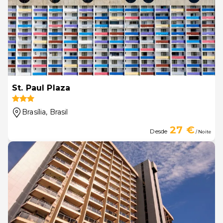
St. Paul Plaza
Brasília
, Brasil
27 €
Desde
/ Noite