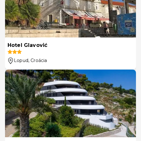
Hotel Glavović
Lopud
, Croácia