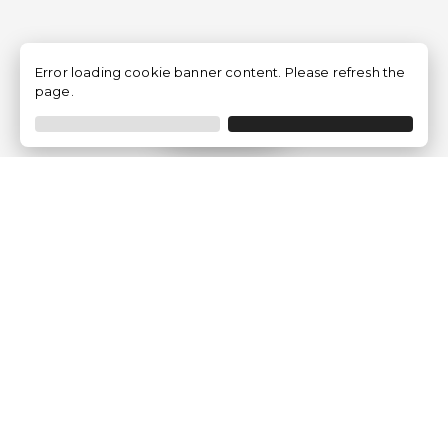
Error loading cookie banner content. Please refresh the
page.
Filtrar
Empresa
Quem somos?
Opiniões de Clientes
Aviso Legal
Condições Gerais
Politica de Privacidade