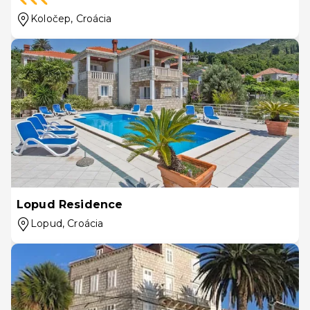
Koločep
, Croácia
Lopud Residence
Lopud
, Croácia