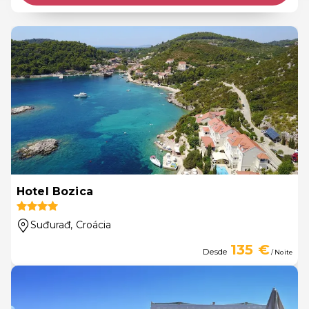
Hotel Bozica
Suđurađ
, Croácia
135 €
Desde
/ Noite