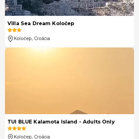
Villa Sea Dream Koločep
Koločep
, Croácia
TUI BLUE Kalamota Island - Adults Only
Koločep
, Croácia