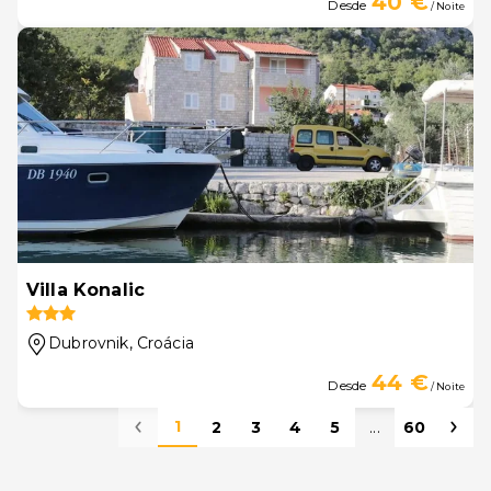
40 €
Desde
/ Noite
Villa Konalic
Dubrovnik
, Croácia
44 €
Desde
/ Noite
1
2
3
4
5
...
60