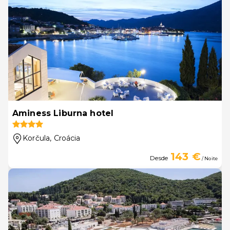
Aminess Liburna hotel
Korčula
, Croácia
143 €
Desde
/ Noite