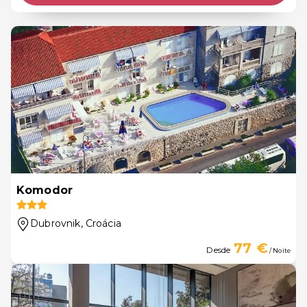
Komodor
Dubrovnik
, Croácia
77 €
Desde
/ Noite