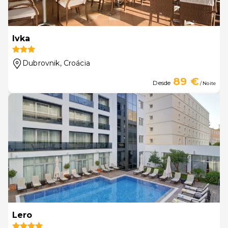
Ivka
Dubrovnik
, Croácia
89 €
Desde
/ Noite
Lero