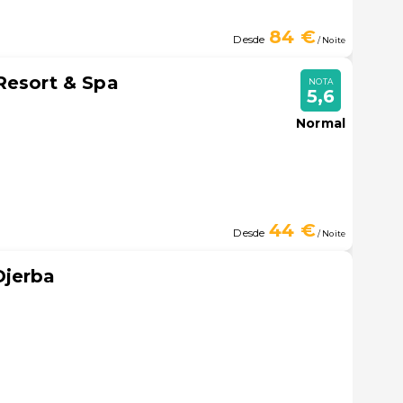
84 €
Desde
/ Noite
Resort & Spa
NOTA
5,6
Normal
44 €
Desde
/ Noite
Djerba