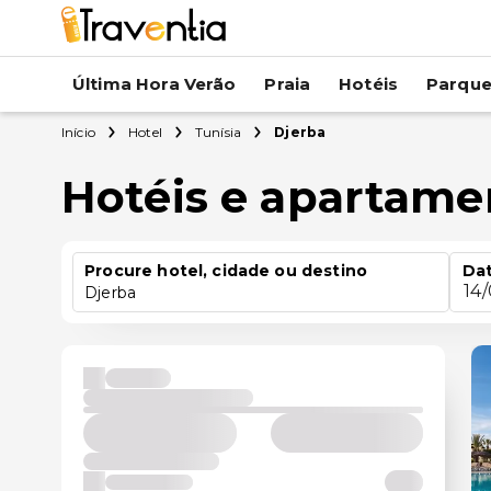
Última Hora Verão
Praia
Hotéis
Parqu
Início
Hotel
Tunísia
Djerba
Hotéis e apartame
Procure hotel, cidade ou destino
Dat
14
Djerba