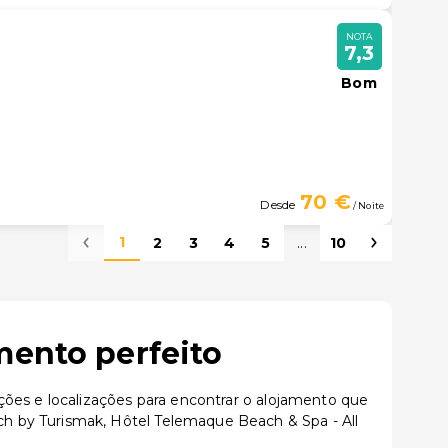
NOTA
7,3
Bom
70 €
Desde
/ Noite
1
2
3
4
5
...
10
mento perfeito
ções e localizações para encontrar o alojamento que
h by Turismak, Hôtel Telemaque Beach & Spa - All