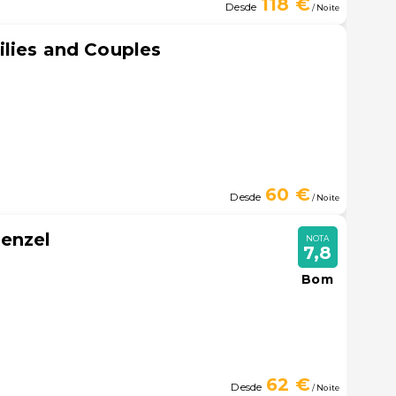
118 €
Desde
/ Noite
lies and Couples
60 €
Desde
/ Noite
Menzel
NOTA
7,8
Bom
62 €
Desde
/ Noite