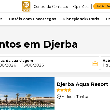
Centro de Contacto
Opiniões
Iniciar S
es
Hotéis com Escorregas
Disneyland® Paris
E
ntos em Djerba
as da sua viagem
Hab
/08/2026
|
16/08/2026
1 q
Djerba Aqua Resort
Midoun
, Tunísia