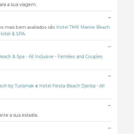
ara a sua viagem.
−
os mais bem avaliados são
Hotel TMK Marine Beach
Hotel & SPA
.
−
ach & Spa - All Inclusive - Families and Couples
−
ach by Turismak
e
Hotel Fiesta Beach Djerba - All
−
nte a sua estadia.
−