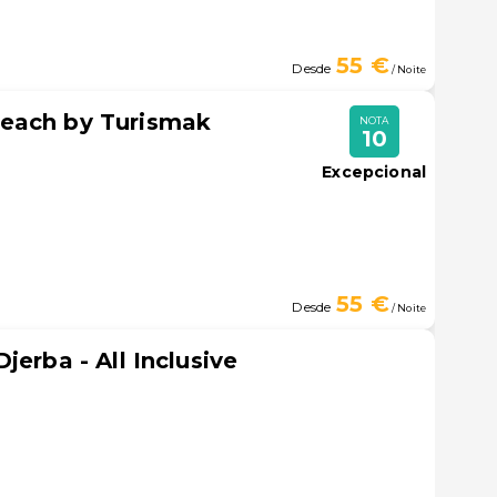
55 €
Desde
/ Noite
each by Turismak
NOTA
10
Excepcional
55 €
Desde
/ Noite
jerba - All Inclusive