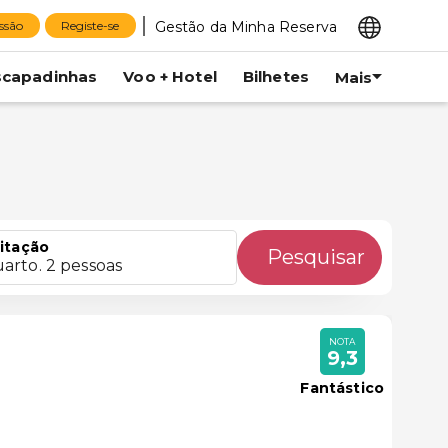
Gestão da Minha Reserva
essão
Registe-se
scapadinhas
Voo + Hotel
Bilhetes
Mais
itação
Pesquisar
uarto. 2 pessoas
NOTA
9,3
Fantástico