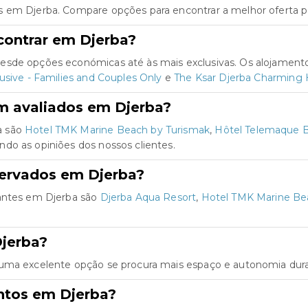
s em Djerba. Compare opções para encontrar a melhor oferta p
contrar em Djerba?
esde opções económicas até às mais exclusivas. Os alojament
usive - Families and Couples Only
e
The Ksar Djerba Charming 
m avaliados em Djerba?
a são
Hotel TMK Marine Beach by Turismak
,
Hôtel Telemaque Be
ndo as opiniões dos nossos clientes.
servados em Djerba?
jantes em Djerba são
Djerba Aqua Resort
,
Hotel TMK Marine Be
jerba?
 uma excelente opção se procura mais espaço e autonomia dura
ntos em Djerba?