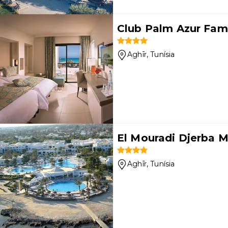
Club Palm Azur Fami
Aghīr
, Tunísia
El Mouradi Djerba 
Aghīr
, Tunísia