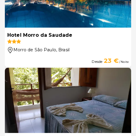
Hotel Morro da Saudade
Morro de São Paulo
, Brasil
23 €
Desde
/ Noite