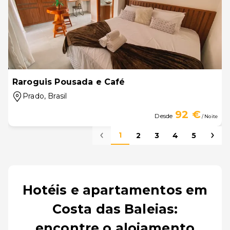
Raroguis Pousada e Café
Prado
, Brasil
92 €
Desde
/ Noite
1
2
3
4
5
Hotéis e apartamentos em
Costa das Baleias:
encontre o alojamento