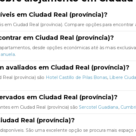
veis em Ciudad Real (província)?
s em Ciudad Real (província). Compare opções para encontrar a
ontrar em Ciudad Real (província)?
e apartamentos, desde opções económicas até às mais exclusiv
anuela
.
 avaliados em Ciudad Real (província)?
Real (província) são
Hotel Castillo de Pilas Bonas
,
Líbere Ciud
ervados em Ciudad Real (província)?
antes em Ciudad Real (província) são
Sercotel Guadiana
,
Cumbri
udad Real (província)?
 disponíveis. São uma excelente opção se procura mais espaço 