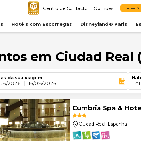
Centro de Contacto
Opiniões
Iniciar S
es
Hotéis com Escorregas
Disneyland® Paris
E
ntos em Ciudad Real (
as da sua viagem
Hab
/08/2026
|
16/08/2026
1 q
Cumbria Spa & Hote
Ciudad Real
, Espanha