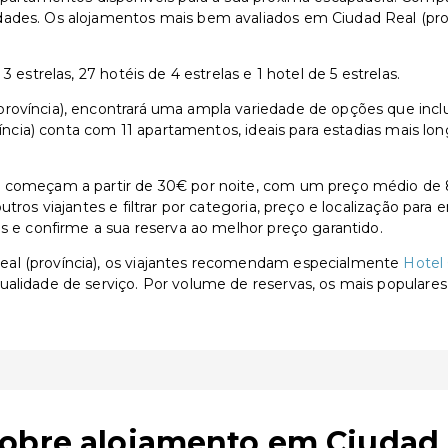
ades. Os alojamentos mais bem avaliados em Ciudad Real (provín
 estrelas, 27 hotéis de 4 estrelas e 1 hotel de 5 estrelas.
ovíncia), encontrará uma ampla variedade de opções que inclue
ovíncia) conta com 11 apartamentos, ideais para estadias mais l
) começam a partir de 30€ por noite, com um preço médio de 8
utros viajantes e filtrar por categoria, preço e localização par
as e confirme a sua reserva ao melhor preço garantido.
eal (província), os viajantes recomendam especialmente
Hotel 
qualidade de serviço. Por volume de reservas, os mais populare
obre alojamento em Ciudad R