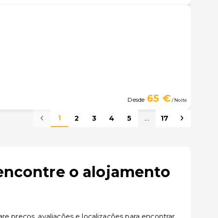
65 €
Desde
/ Noite
1
2
3
4
5
...
17
 encontre o alojamento
e preços, avaliações e localizações para encontrar