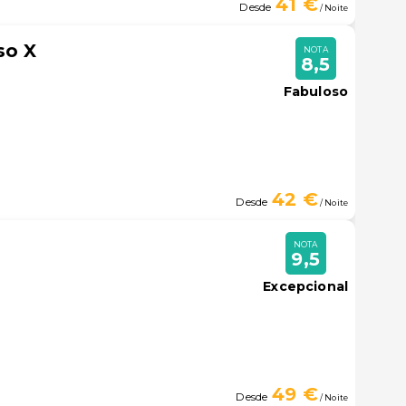
41 €
Desde
/ Noite
so X
NOTA
8,5
Fabuloso
42 €
Desde
/ Noite
NOTA
9,5
Excepcional
49 €
Desde
/ Noite