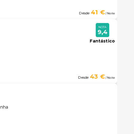
41 €
Desde
/ Noite
NOTA
9,4
Fantástico
43 €
Desde
/ Noite
anha