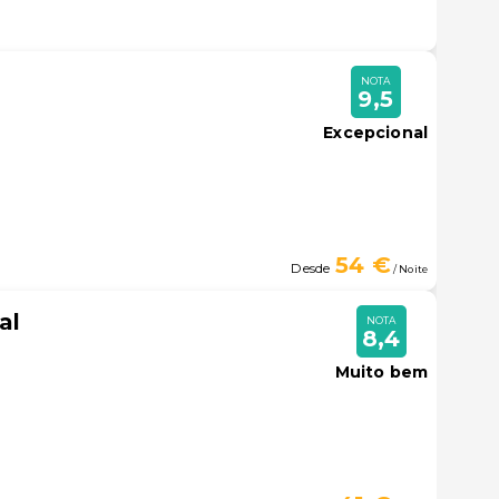
NOTA
9,5
Excepcional
54 €
Desde
/ Noite
al
NOTA
8,4
Muito bem