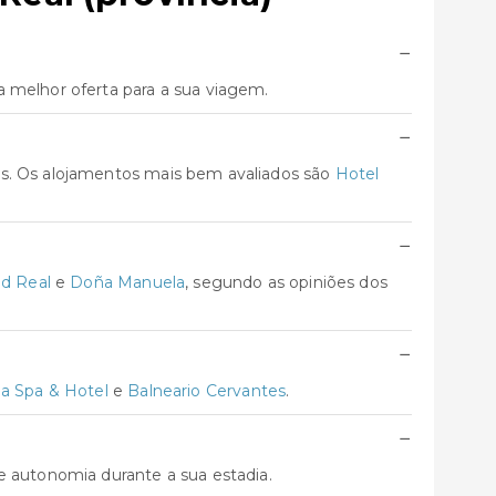
−
 melhor oferta para a sua viagem.
−
as. Os alojamentos mais bem avaliados são
Hotel
−
ad Real
e
Doña Manuela
, segundo as opiniões dos
−
a Spa & Hotel
e
Balneario Cervantes
.
−
e autonomia durante a sua estadia.