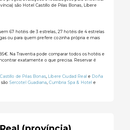
cia) são Hotel Castillo de Pilas Bonas, Líbere
m 67 hotéis de 3 estrelas, 27 hotéis de 4 estrelas
ongas ou para quem prefere cozinha própria e mais
5€. Na Traventia pode comparar todos os hotéis e
a encontrar exatamente o que precisa. Reservar é
Castillo de Pilas Bonas
,
Líbere Ciudad Real
e
Doña
s são
Sercotel Guadiana
,
Cumbria Spa & Hotel
e
eal (província)