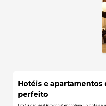
Hotéis e apartamentos 
perfeito
Em Ciudad Real (província) encontrará 169 hotéis e 