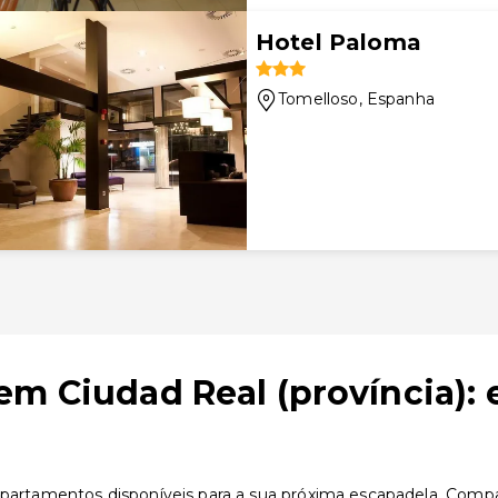
Hotel Paloma
Tomelloso
, Espanha
em Ciudad Real (província):
apartamentos disponíveis para a sua próxima escapadela. Compar