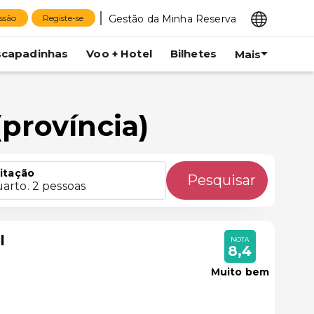
Gestão da Minha Reserva
essão
Registe-se
scapadinhas
Voo + Hotel
Bilhetes
Mais
província)
itação
Pesquisar
uarto. 2 pessoas
l
NOTA
8,4
Muito bem