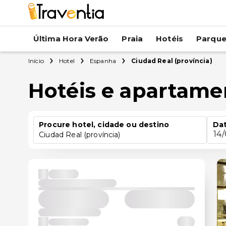
Última Hora Verão
Praia
Hotéis
Parqu
Início
Hotel
Espanha
Ciudad Real (província)
Hotéis e apartame
Procure hotel, cidade ou destino
Dat
14
Ciudad Real (província)