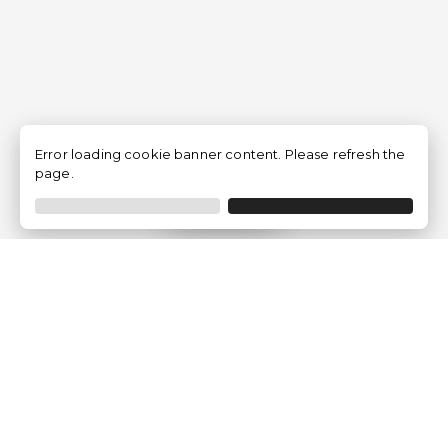
Error loading cookie banner content. Please refresh the
page.
Filtrar
Empresa
Quem somos?
Opiniões de Clientes
Aviso Legal