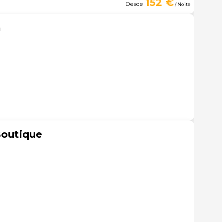
152 €
Desde
/ Noite
a
Boutique