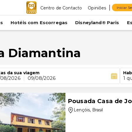
Centro de Contacto
Opiniões
Iniciar S
es
Hotéis com Escorregas
Disneyland® Paris
E
a Diamantina
as da sua viagem
Hab
/08/2026
|
09/08/2026
1 q
Pousada Casa de Jo
Lençóis
, Brasil