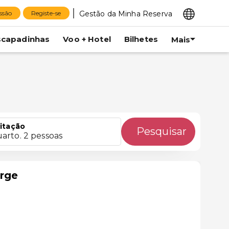
Gestão da Minha Reserva
essão
Registe-se
scapadinhas
Voo + Hotel
Bilhetes
Mais
itação
Pesquisar
uarto. 2 pessoas
rge