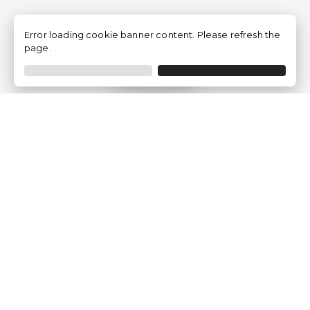
Error loading cookie banner content. Please refresh the
page.
Filtrar
Empresa
Quem somos?
Opiniões de Clientes
Aviso Legal
Condições Gerais
Politica de Privacidade
Política de Cookies