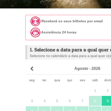
Receberá os seus bilhetes por email
Assistência 24 horas
1. Selecione a data para a qual quer 
Selecione no calendário a data para a qual quer o(s)
Agosto - 2026
seg
ter
qua
qui
sex
sáb
do
1
2
3
4
5
6
7
8
9