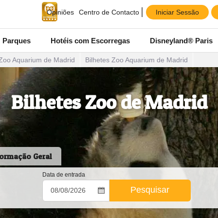
Iniciar Sessão
Opiniões
Centro de Contacto
Parques
Hotéis com Escorregas
Disneyland® Paris
Zoo Aquarium de Madrid
Bilhetes Zoo Aquarium de Madrid
Bilhetes Zoo de Madrid
formação Geral
Data de entrada
Pesquisar