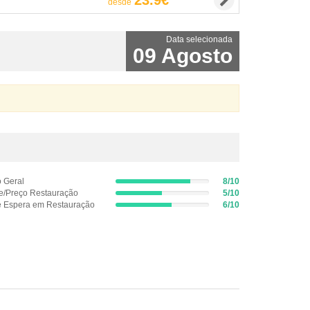
23.9€
desde
Data selecionada
09 Agosto
 Geral
8/10
8%
e/Preço Restauração
5/10
5%
Complete
 Espera em Restauração
6/10
Complete
6%
(success)
(success)
Complete
(success)