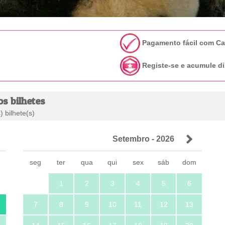
Pagamento fácil com C
Registe-se e acumule di
os bilhetes
 bilhete(s)
Setembro - 2026
m
seg
ter
qua
qui
sex
sáb
dom
1
2
3
4
5
6
7
8
9
10
11
12
13