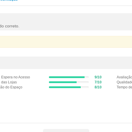
do correto.
 Espera no Acesso
9/10
Avaliação
9%
 das Lojas
7/10
Qualidad
7%
Complete
ão do Espaço
8/10
Tempo de
Complete
8%
(success)
(success)
Complete
(success)