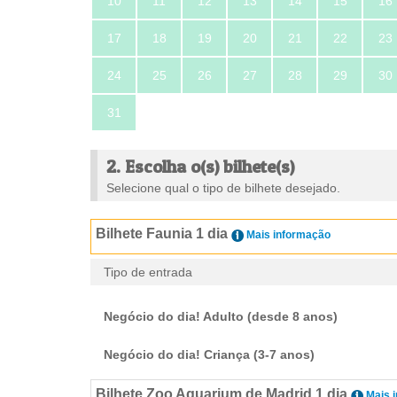
10
11
12
13
14
15
16
17
18
19
20
21
22
23
24
25
26
27
28
29
30
31
2. Escolha o(s) bilhete(s)
Selecione qual o tipo de bilhete desejado.
Bilhete Faunia 1 dia
Mais informação
Tipo de entrada
Negócio do dia! Adulto (desde 8 anos)
Negócio do dia! Criança (3-7 anos)
Bilhete Zoo Aquarium de Madrid 1 dia
Mais 