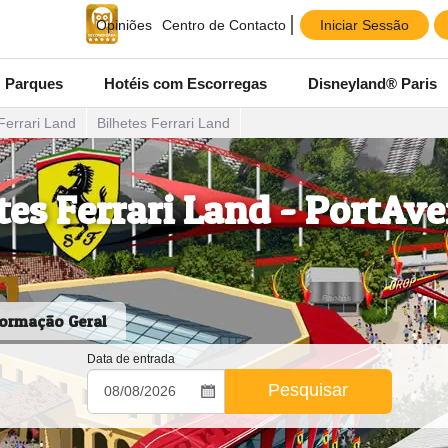
Iniciar Sessão
Opiniões
Centro de Contacto
Parques
Hotéis com Escorregas
Disneyland® Paris
Ferrari Land
Bilhetes Ferrari Land
tes Ferrari Land - PortAv
formação Geral
Data de entrada
Pesquisar