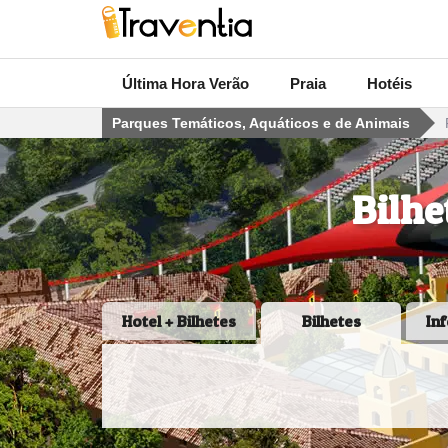
Última Hora Verão
Praia
Hotéis
Parques Temáticos, Aquáticos e de Animais
Bilhe
Hotel + Bilhetes
Bilhetes
In