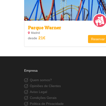
Parque Warner
Madrid
21€
desde
Reservar
Empresa
Quem somos?
Opiniões de Clientes
Aviso Legal
Condições Gerais
Politica de Privacidade