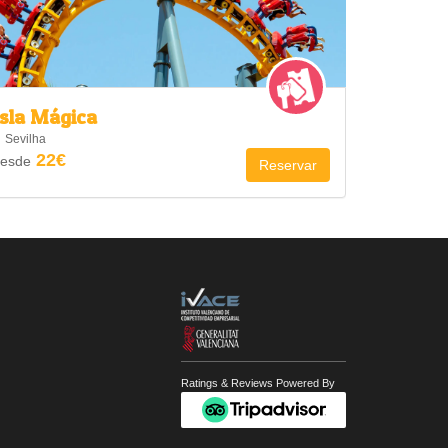
Isla Mágica
Faunia
Sevilha
Madrid
22€
27
esde
desde
Reservar
Ratings & Reviews Powered By