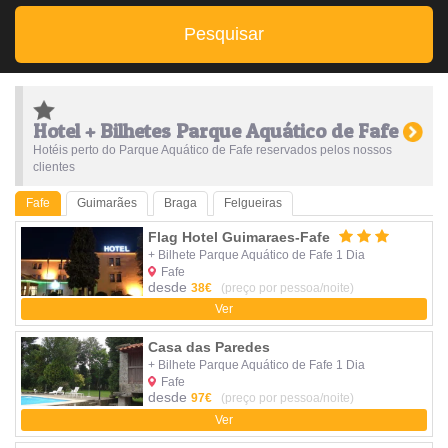
Pesquisar
Hotel + Bilhetes Parque Aquático de Fafe
Hotéis perto do Parque Aquático de Fafe reservados pelos nossos
clientes
Fafe
Guimarães
Braga
Felgueiras
Flag Hotel Guimaraes-Fafe
+ Bilhete Parque Aquático de Fafe 1 Dia
Fafe
desde
38€
(preço por pessoa/noite)
Ver
Casa das Paredes
+ Bilhete Parque Aquático de Fafe 1 Dia
Fafe
desde
97€
(preço por pessoa/noite)
Ver