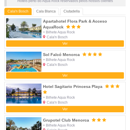
Hotéis perto do Aqua Rock reservados pelos nossos clientes
Cala'n Bosch
Cala Blanca
Ciutadella
Apartahotel Flora Park & Acceso
AquaRock
+ Bilhete Aqua Rock
Cala'n Bosch
Ver
Sol Falcó Menorca
+ Bilhete Aqua Rock
Cala'n Bosch
Ver
Hotel Sagitario Princesa Playa
+ Bilhete Aqua Rock
Cala'n Bosch
Ver
Grupotel Club Menorca
+ Bilhete Aqua Rock