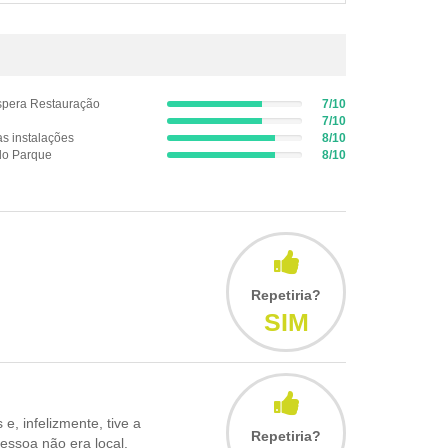
pera Restauração
7/10
7%
7/10
Complete
7%
s instalações
8/10
(success)
Complete
8%
do Parque
8/10
(success)
Complete
8%
(success)
Complete
(success)
Repetiria?
SIM
, infelizmente, tive a
Repetiria?
essoa não era local.