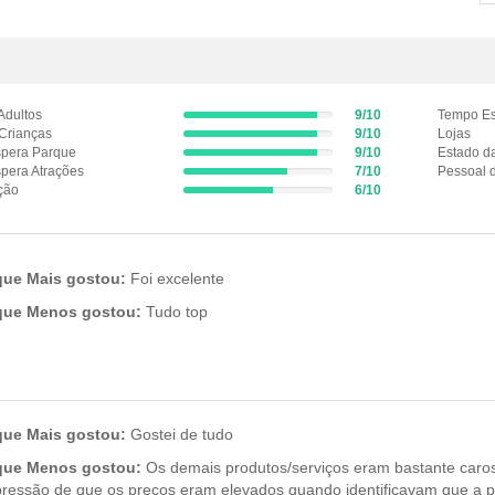
Adultos
9/10
Tempo Es
9%
Crianças
9/10
Lojas
Complete
9%
pera Parque
9/10
Estado da
(success)
Complete
9%
pera Atrações
7/10
Pessoal 
7%
(success)
Complete
ção
6/10
6%
Complete
(success)
Complete
(success)
(success)
que Mais gostou:
Foi excelente
que Menos gostou:
Tudo top
que Mais gostou:
Gostei de tudo
que Menos gostou:
Os demais produtos/serviços eram bastante caros e
ressão de que os preços eram elevados quando identificavam que a p