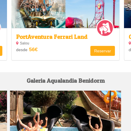
PortAventura Ferrari Land
Salou
56€
desde
d
Reservar
Galeria Aqualandia Benidorm