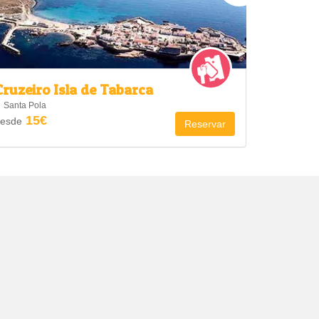
Cruzeiro Isla de Tabarca
Parque
Santa Pola
Madrid
15€
21
esde
desde
Reservar