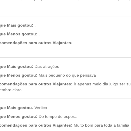
que Mais gostou:
.
que Menos gostou:
.
comendações para outros Viajantes:
.
que Mais gostou:
Das atrações
que Menos gostou:
Mais pequeno do que pensava
comendações para outros Viajantes:
Ir apenas meio dia julgo ser su
embro claro
que Mais gostou:
Vertico
que Menos gostou:
Do tempo de espera
comendações para outros Viajantes:
Muito bom para toda a família