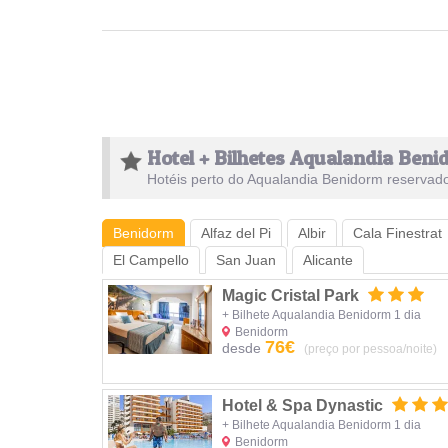
Hotel + Bilhetes Aqualandia Ben
Hotéis perto do Aqualandia Benidorm reservado
Benidorm
Alfaz del Pi
Albir
Cala Finestrat
El Campello
San Juan
Alicante
Magic Cristal Park
+ Bilhete Aqualandia Benidorm 1 dia
Benidorm
76€
desde
(preço por pessoa/noite)
Hotel & Spa Dynastic
+ Bilhete Aqualandia Benidorm 1 dia
Benidorm