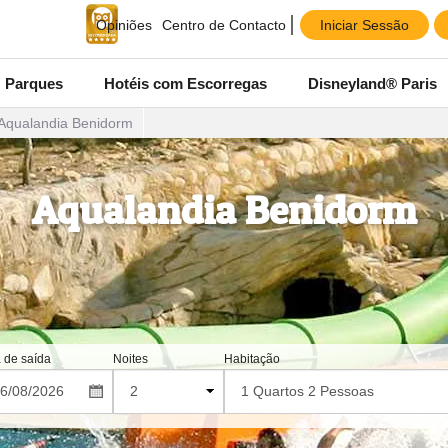
Iniciar Sessão
Opiniões
Centro de Contacto
Parques
Hotéis com Escorregas
Disneyland® Paris
Aqualandia Benidorm
Aqualandia Benidorm
 de saída
Noites
Habitação