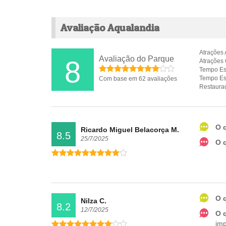
Avaliação Aqualandia
Atrações 
Avaliação do Parque
8
Atrações 
Tempo Es
Tempo Es
Com base em 62 avaliações
Restaura
O 
Ricardo Miguel Belacorça M.
8.5
25/7/2025
O 
O 
Nilza C.
8.2
12/7/2025
O 
imp