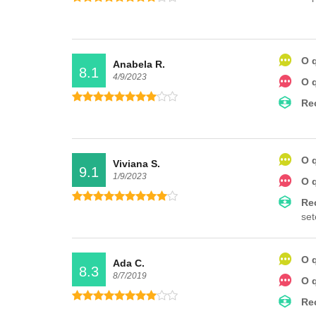
O 
Anabela R.
8.1
4/9/2023
O 
Re
O 
Viviana S.
9.1
1/9/2023
O 
Re
set
O 
Ada C.
8.3
8/7/2019
O 
Re