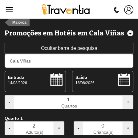
Maiorca
Promoções em Hotéis em Cala Viñas
Ocultar barra de pesquisa
Entrada
Saída
14/08/2026
16/08/2026
-
+
Quartos
Quarto 1
-
+
-
+
Adulto(s)
Criança(s)