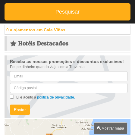
Pesquisar
0 alojamentos em Cala Viñas
Hotéis Destacados
Receba as nossas promoções e descontos exclusivos!
Poupe dinheiro quando viaje com a Traventia
Li e aceito a
política de privacidade.
Enviar
Mostrar mapa